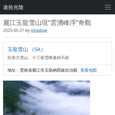
途拾光陰
麗江玉龍雪山現“雲湧峰浮”奇觀
2025-05-27 by
ishadow
玉龍雪山 （5A）
壯美大雪山，十三座雪峰連綿不絕
地址：雲南省麗江市玉龍納西族自治縣
查看地图