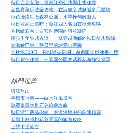
秋日自駕安徽：探索紅嶺公路與山水秘境
宜昌寶藏玩法全攻略：在詩畫之城邂逅多元體驗
秋色浸染紅石森林公園，水墨樺甸醉遊人
秋日登高正當時：浙江四大名山賞秋全攻略
暮秋繪彩卷：西安世博園的詩意凝眸
漫步千年吳越古道：一條穿越浙皖的秋日徒步環線
雲海繪巴東：秋日里的詩意山河圖
京秋第300日：長城浸染斑斕，邂逅限定版油畫仙境
秋日紫色秘境：一畝園公園的紫菀花海靜待探尋
熱門推薦
鎮江焦山
寧德市屏南——白水洋風景區
重慶重慶大足石刻旅遊攻略
秋日浙江觀鳥指南：邂逅濕地中的鳥類精靈
安陽市林州桃花谷景區的旅遊攻略
上饒市望仙谷