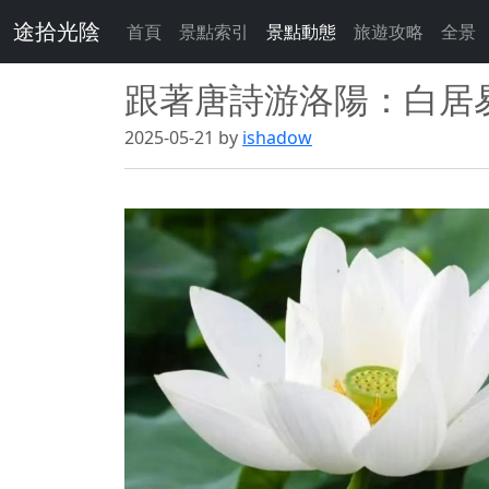
途拾光陰
首頁
景點索引
景點動態
旅遊攻略
全景
跟著唐詩游洛陽：白居
2025-05-21 by
ishadow