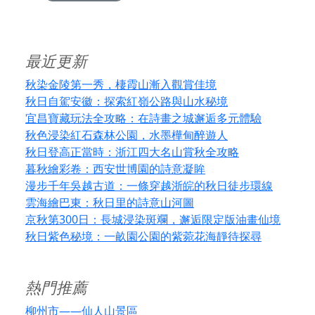
最近更新
秋染金陵第一秀，棲霞山漸入觀賞佳境
秋日自駕安徽：探索紅嶺公路與山水秘境
宜昌寶藏玩法全攻略：在詩畫之城邂逅多元體驗
秋色浸染紅石森林公園，水墨樺甸醉遊人
秋日登高正當時：浙江四大名山賞秋全攻略
暮秋繪彩卷：西安世博園的詩意凝眸
漫步千年吳越古道：一條穿越浙皖的秋日徒步環線
雲海繪巴東：秋日里的詩意山河圖
京秋第300日：長城浸染斑斕，邂逅限定版油畫仙境
秋日紫色秘境：一畝園公園的紫菀花海靜待探尋
熱門推薦
柳州市——仙人山景區