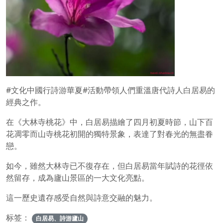
#文化中國行詩游華夏#活動帶領人們重溫唐代詩人白居易的
經典之作。
在《大林寺桃花》中，白居易描繪了四月初夏時節，山下百
花凋零而山寺桃花初開的獨特景象，表達了對春光的無盡眷
戀。
如今，雖然大林寺已不復存在，但白居易當年賦詩的花徑依
然留存，成為廬山景區的一大文化亮點。
這一歷史遺存感受自然與詩意交融的魅力。
标签：
白居易、詩游廬山