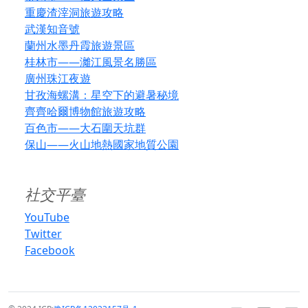
重慶渣滓洞旅遊攻略
武漢知音號
蘭州水墨丹霞旅遊景區
桂林市——灕江風景名勝區
廣州珠江夜遊
甘孜海螺溝：星空下的避暑秘境
齊齊哈爾博物館旅遊攻略
百色市——大石圍天坑群
保山——火山地熱國家地質公園
社交平臺
YouTube
Twitter
Facebook