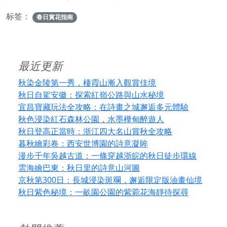
标签：
春日賞花指南
最近更新
秋染金陵第一秀，棲霞山漸入觀賞佳境
秋日自駕安徽：探索紅嶺公路與山水秘境
宜昌寶藏玩法全攻略：在詩畫之城邂逅多元體驗
秋色浸染紅石森林公園，水墨樺甸醉遊人
秋日登高正當時：浙江四大名山賞秋全攻略
暮秋繪彩卷：西安世博園的詩意凝眸
漫步千年吳越古道：一條穿越浙皖的秋日徒步環線
雲海繪巴東：秋日里的詩意山河圖
京秋第300日：長城浸染斑斕，邂逅限定版油畫仙境
秋日紫色秘境：一畝園公園的紫菀花海靜待探尋