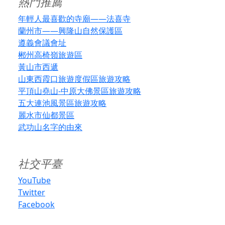
熱門推薦
年輕人最喜歡的寺廟——法喜寺
蘭州市——興隆山自然保護區
遵義會議會址
郴州高椅嶺旅遊區
黃山市西遞
山東西霞口旅遊度假區旅遊攻略
平頂山堯山-中原大佛景區旅遊攻略
五大連池風景區旅遊攻略
麗水市仙都景區
武功山名字的由來
社交平臺
YouTube
Twitter
Facebook