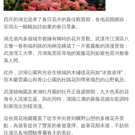
四月的湖北迎來了春日花卉的最佳觀賞期，各地花開繽紛，
呈現出一幅幅如詩如畫的春日景象。
湖北省內多個城市都擁有獨特的花卉景觀。武漢市江漢區八
古墩一巷和福利路的泡桐花構成了一片紫霧般的浪漫景致；
武漢理工大學、月湖風景區等地的紫藤花則如紫色星河般垂
落人間。
此外，沙湖公園和光谷生物城的木繡毬花宛如“冰激凌球”，
而木蘭雲霧山和青山公園的杜鵑花則帶來熾烈的山野氣息。
武漢植物園及東湖牡丹園的牡丹正值盛開期，九大色系的花
海令人流連忘返。與此同時，漢陽江灘的薔薇花牆在藍調時
刻展現出別樣浪漫。
這份賞花地圖覆蓋了從市井街巷到曠野山巒的多種花卉景
點，為遊客提供了豐富的春遊選擇。趁著花期未過，不妨前
往湖北各地體驗專屬春天的美好。