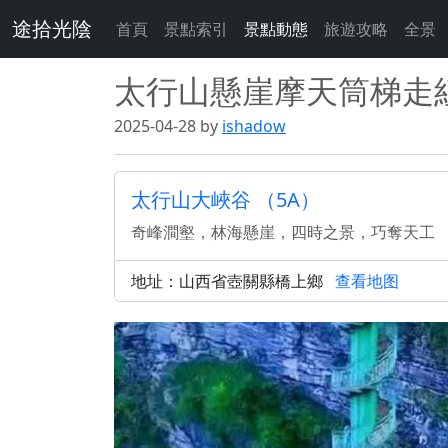
途拾光陰
首頁
景點索引
景點動態
旅遊攻略
全景
太行山懸崖摩天筒梯走
2025-04-28 by
ishadow
太行山大峽谷 （5A）
奇峰澗壑，林海懸崖，四時之景，巧奪天工
地址：山西省壺關縣橋上鄉
查看地图