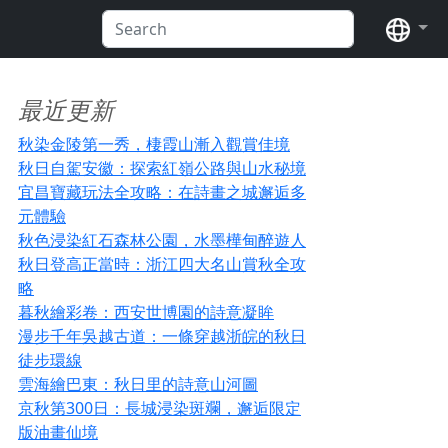
语言
最近更新
秋染金陵第一秀，棲霞山漸入觀賞佳境
秋日自駕安徽：探索紅嶺公路與山水秘境
宜昌寶藏玩法全攻略：在詩畫之城邂逅多
元體驗
秋色浸染紅石森林公園，水墨樺甸醉遊人
秋日登高正當時：浙江四大名山賞秋全攻
略
暮秋繪彩卷：西安世博園的詩意凝眸
漫步千年吳越古道：一條穿越浙皖的秋日
徒步環線
雲海繪巴東：秋日里的詩意山河圖
京秋第300日：長城浸染斑斕，邂逅限定
版油畫仙境