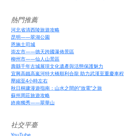
熱門推薦
河北省清西陵旅遊攻略
昆明——翠湖公園
恩施土司城
崇左市——德天跨國瀑佈景區
柳州市——仙人山景區
壽縣千年古城展現文化遺產與活態保護魅力
宜興高鐵高嵐河特大橋順利合龍 助力武漢至重慶車程
壓縮至4小時左右
秋日桐廬漫遊指南：山水之間的“放電”之旅
蘇州周莊旅遊攻略
終南獨秀——翠華山
社交平臺
YouTube