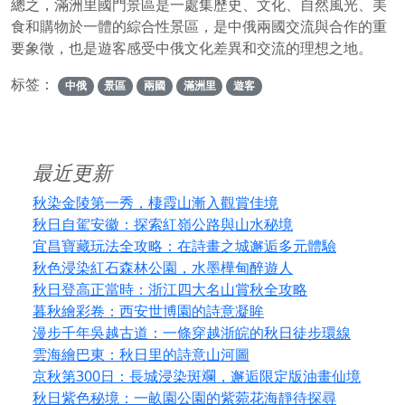
總之，滿洲里國門景區是一處集歷史、文化、自然風光、美
食和購物於一體的綜合性景區，是中俄兩國交流與合作的重
要象徵，也是遊客感受中俄文化差異和交流的理想之地。
标签：
中俄
景區
兩國
滿洲里
遊客
最近更新
秋染金陵第一秀，棲霞山漸入觀賞佳境
秋日自駕安徽：探索紅嶺公路與山水秘境
宜昌寶藏玩法全攻略：在詩畫之城邂逅多元體驗
秋色浸染紅石森林公園，水墨樺甸醉遊人
秋日登高正當時：浙江四大名山賞秋全攻略
暮秋繪彩卷：西安世博園的詩意凝眸
漫步千年吳越古道：一條穿越浙皖的秋日徒步環線
雲海繪巴東：秋日里的詩意山河圖
京秋第300日：長城浸染斑斕，邂逅限定版油畫仙境
秋日紫色秘境：一畝園公園的紫菀花海靜待探尋