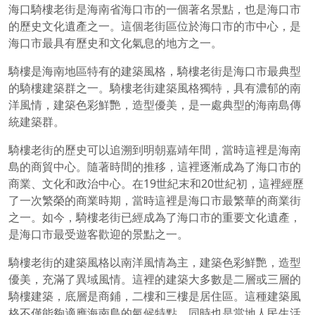
海口騎樓老街是海南省海口市的一個著名景點，也是海口市
的歷史文化遺產之一。這個老街區位於海口市的市中心，是
海口市最具有歷史和文化氣息的地方之一。
騎樓是海南地區特有的建築風格，騎樓老街是海口市最典型
的騎樓建築群之一。騎樓老街建築風格獨特，具有濃郁的南
洋風情，建築色彩鮮艷，造型優美，是一處典型的海南島傳
統建築群。
騎樓老街的歷史可以追溯到明朝嘉靖年間，當時這裡是海南
島的商貿中心。隨著時間的推移，這裡逐漸成為了海口市的
商業、文化和政治中心。在19世紀末和20世紀初，這裡經歷
了一次繁榮的商業時期，當時這裡是海口市最繁華的商業街
之一。如今，騎樓老街已經成為了海口市的重要文化遺產，
是海口市最受遊客歡迎的景點之一。
騎樓老街的建築風格以南洋風情為主，建築色彩鮮艷，造型
優美，充滿了異域風情。這裡的建築大多數是二層或三層的
騎樓建築，底層是商鋪，二樓和三樓是居住區。這種建築風
格不僅能夠適應海南島的氣候特點，同時也是當地人民生活