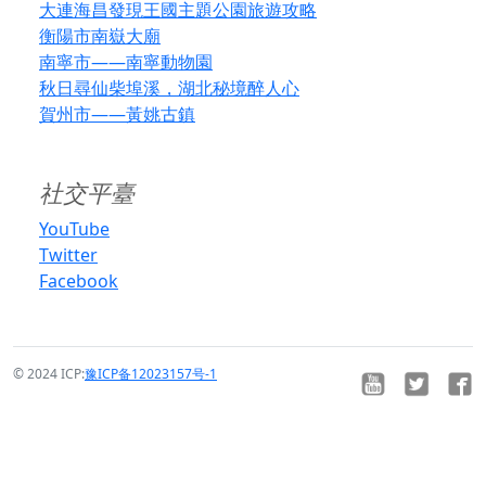
大連海昌發現王國主題公園旅遊攻略
衡陽市南嶽大廟
南寧市——南寧動物園
秋日尋仙柴埠溪，湖北秘境醉人心
賀州市——黃姚古鎮
社交平臺
YouTube
Twitter
Facebook
© 2024 ICP:
豫ICP备12023157号-1