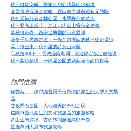
秋日自駕安徽：探索紅嶺公路與山水秘境
宜昌寶藏玩法全攻略：在詩畫之城邂逅多元體驗
秋色浸染紅石森林公園，水墨樺甸醉遊人
秋日登高正當時：浙江四大名山賞秋全攻略
暮秋繪彩卷：西安世博園的詩意凝眸
漫步千年吳越古道：一條穿越浙皖的秋日徒步環線
雲海繪巴東：秋日里的詩意山河圖
京秋第300日：長城浸染斑斕，邂逅限定版油畫仙境
秋日紫色秘境：一畝園公園的紫菀花海靜待探尋
熱門推薦
喀贊其——伊犁維吾爾民俗風情的原生態大型人文景
區
甘孜墨石公園：大地雕琢的奇幻之境
信陽市靈龍湖生態文化旅遊區的旅遊攻略
黃山生態探秘：古樹林間邂逅鳥類奇觀
重慶萬州大瀑布旅遊攻略