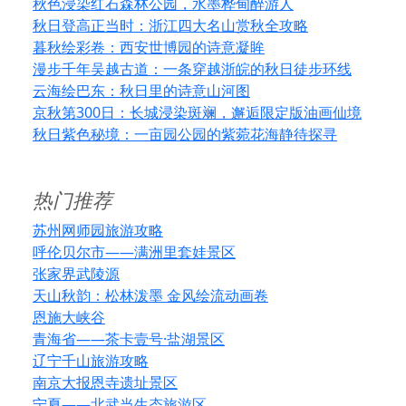
秋色浸染红石森林公园，水墨桦甸醉游人
秋日登高正当时：浙江四大名山赏秋全攻略
暮秋绘彩卷：西安世博园的诗意凝眸
漫步千年吴越古道：一条穿越浙皖的秋日徒步环线
云海绘巴东：秋日里的诗意山河图
京秋第300日：长城浸染斑斓，邂逅限定版油画仙境
秋日紫色秘境：一亩园公园的紫菀花海静待探寻
热门推荐
苏州网师园旅游攻略
呼伦贝尔市——满洲里套娃景区
张家界武陵源
天山秋韵：松林泼墨 金风绘流动画卷
恩施大峡谷
青海省——茶卡壹号·盐湖景区
辽宁千山旅游攻略
南京大报恩寺遗址景区
宁夏——北武当生态旅游区