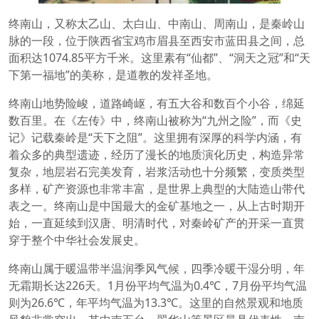
终南山，又称太乙山、太白山、中南山、周南山，是秦岭山
脉的一段，位于陕西省宝鸡市眉县至西安市蓝田县之间，总
面积达1074.85平方千米。这里素有“仙都”、“洞天之冠”和“天
下第一福地”的美称，是道教的发祥圣地。
终南山地势险峻，道路崎岖，有五大谷和数百个小谷，绵延
数百里。在《左传》中，终南山被称为“九州之险”，而《史
记》记载秦岭是“天下之阻”。这里拥有深厚的科学内涵，有
着众多的典型遗迹，经历了漫长的地质演化历史，构造异常
复杂，地层岩石完美发育，岩浆活动也十分频繁，变质类型
多样，矿产资源也非常丰富，是世界上典型的大陆造山带代
表之一。终南山是中国最大的金矿基地之一，从上古时期开
始，一直延续到汉唐、明清时代，对秦岭矿产的开采一直贯
穿于整个中华社会发展史。
终南山属于暖温带半温润季风气候，四季冷暖干湿分明，年
无霜期长达226天。1月份平均气温为0.4℃，7月份平均气温
则为26.6℃，年平均气温为13.3℃。这里的自然景观和地质