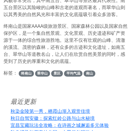
风貌非常突出，其中南五台、翠华山等景区最具代表性。南
五台景区以其险峻的山峰和古老的道观而著名，而翠华山则
以其秀美的自然风光和丰富的文化底蕴吸引着众多游客。
终南山是国家AAAA级旅游景区、国家森林公园以及国家自然
保护区，是一个集自然景观、文化景观、历史遗迹和矿产资
源于一体的综合性旅游胜地。这里不仅有壮观的山峰、清澈
的溪流、茂密的森林，还有众多的古迹和文化遗址，如南五
台、翠华山等道教名山，让人们在欣赏自然美景的同时，感
受到了历史的厚重和文化的底蕴。
标签：
终南山
翠华山
景区
平均气温
南山
最近更新
秋染金陵第一秀，栖霞山渐入观赏佳境
秋日自驾安徽：探索红岭公路与山水秘境
宜昌宝藏玩法全攻略：在诗画之城邂逅多元体验