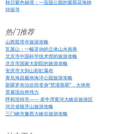
秋日紫色秘境：一亩园公园的紫菀花海静
待探寻
热门推荐
山西双塔寺旅游攻略
瓦屋山：一幅灵动的立体山水画卷
北京市中国科学技术馆的旅游攻略
北京市国家大剧院的旅游攻略
安庆市大别山彩虹瀑布
青岛海昌极地海洋公园旅游攻略
新疆罗布泊盐田变身“荒漠翡翠”，大地奇
景展现自然伟力
呼和浩特市—— 老牛湾黄河大峡谷旅游区
河北省狼牙山旅游攻略
三门峡市豫西大峡谷旅游攻略