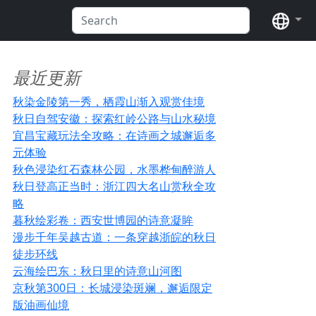
语言
最近更新
秋染金陵第一秀，栖霞山渐入观赏佳境
秋日自驾安徽：探索红岭公路与山水秘境
宜昌宝藏玩法全攻略：在诗画之城邂逅多
元体验
秋色浸染红石森林公园，水墨桦甸醉游人
秋日登高正当时：浙江四大名山赏秋全攻
略
暮秋绘彩卷：西安世博园的诗意凝眸
漫步千年吴越古道：一条穿越浙皖的秋日
徒步环线
云海绘巴东：秋日里的诗意山河图
京秋第300日：长城浸染斑斓，邂逅限定
版油画仙境