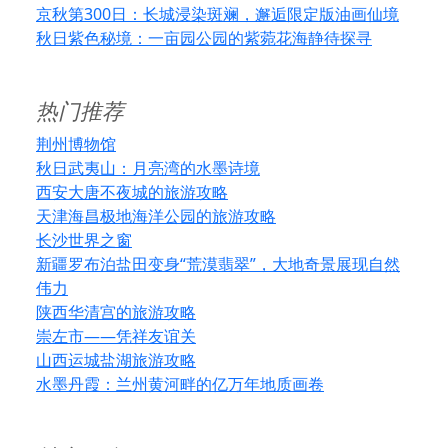
京秋第300日：长城浸染斑斓，邂逅限定版油画仙境
秋日紫色秘境：一亩园公园的紫菀花海静待探寻
热门推荐
荆州博物馆
秋日武夷山：月亮湾的水墨诗境
西安大唐不夜城的旅游攻略
天津海昌极地海洋公园的旅游攻略
长沙世界之窗
新疆罗布泊盐田变身“荒漠翡翠”，大地奇景展现自然
伟力
陕西华清宫的旅游攻略
崇左市——凭祥友谊关
山西运城盐湖旅游攻略
水墨丹霞：兰州黄河畔的亿万年地质画卷