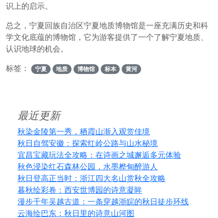
识上的启示。
总之，宁夏回族自治区宁夏地质博物馆是一座充满历史和科
学文化底蕴的博物馆，它为游客提供了一个了解宁夏地质、
认识地球的机会。
标签：
宁夏
地质
博物馆
标本
黄河
最近更新
秋染金陵第一秀，栖霞山渐入观赏佳境
秋日自驾安徽：探索红岭公路与山水秘境
宜昌宝藏玩法全攻略：在诗画之城邂逅多元体验
秋色浸染红石森林公园，水墨桦甸醉游人
秋日登高正当时：浙江四大名山赏秋全攻略
暮秋绘彩卷：西安世博园的诗意凝眸
漫步千年吴越古道：一条穿越浙皖的秋日徒步环线
云海绘巴东：秋日里的诗意山河图