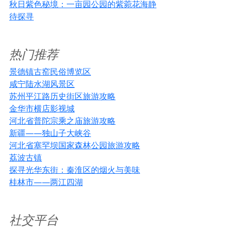
秋日紫色秘境：一亩园公园的紫菀花海静
待探寻
热门推荐
景德镇古窑民俗博览区
咸宁陆水湖风景区
苏州平江路历史街区旅游攻略
金华市横店影视城
河北省普陀宗乘之庙旅游攻略
新疆——独山子大峡谷
河北省塞罕坝国家森林公园旅游攻略
荔波古镇
探寻光华东街：秦淮区的烟火与美味
桂林市——两江四湖
社交平台