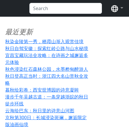
语言
最近更新
秋染金陵第一秀，栖霞山渐入观赏佳境
秋日自驾安徽：探索红岭公路与山水秘境
宜昌宝藏玩法全攻略：在诗画之城邂逅多
元体验
秋色浸染红石森林公园，水墨桦甸醉游人
秋日登高正当时：浙江四大名山赏秋全攻
略
暮秋绘彩卷：西安世博园的诗意凝眸
漫步千年吴越古道：一条穿越浙皖的秋日
徒步环线
云海绘巴东：秋日里的诗意山河图
京秋第300日：长城浸染斑斓，邂逅限定
版油画仙境