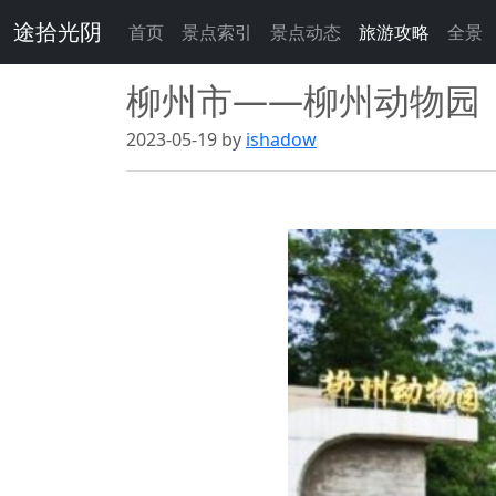
途拾光阴
首页
景点索引
景点动态
旅游攻略
全景
柳州市——柳州动物园
2023-05-19 by
ishadow