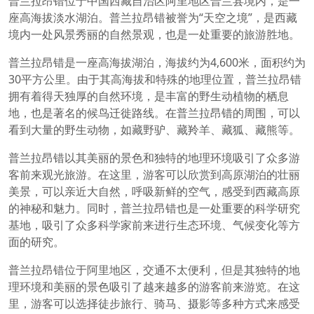
普兰拉昂错位于中国西藏自治区阿里地区普兰县境内，是一
座高海拔淡水湖泊。普兰拉昂错被誉为“天空之境”，是西藏
境内一处风景秀丽的自然景观，也是一处重要的旅游胜地。
普兰拉昂错是一座高海拔湖泊，海拔约为4,600米，面积约为
30平方公里。由于其高海拔和特殊的地理位置，普兰拉昂错
拥有着得天独厚的自然环境，是丰富的野生动植物的栖息
地，也是著名的候鸟迁徙路线。在普兰拉昂错的周围，可以
看到大量的野生动物，如藏野驴、藏羚羊、藏狐、藏熊等。
普兰拉昂错以其美丽的景色和独特的地理环境吸引了众多游
客前来观光旅游。在这里，游客可以欣赏到高原湖泊的壮丽
美景，可以亲近大自然，呼吸新鲜的空气，感受到西藏高原
的神秘和魅力。同时，普兰拉昂错也是一处重要的科学研究
基地，吸引了众多科学家前来进行生态环境、气候变化等方
面的研究。
普兰拉昂错位于阿里地区，交通不太便利，但是其独特的地
理环境和美丽的景色吸引了越来越多的游客前来游览。在这
里，游客可以选择徒步旅行、骑马、摄影等多种方式来感受