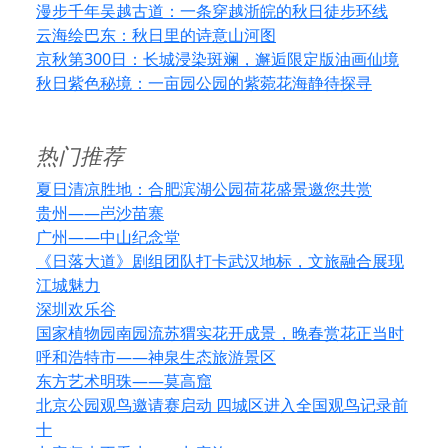
漫步千年吴越古道：一条穿越浙皖的秋日徒步环线
云海绘巴东：秋日里的诗意山河图
京秋第300日：长城浸染斑斓，邂逅限定版油画仙境
秋日紫色秘境：一亩园公园的紫菀花海静待探寻
热门推荐
夏日清凉胜地：合肥滨湖公园荷花盛景邀您共赏
贵州——岜沙苗寨
广州——中山纪念堂
《日落大道》剧组团队打卡武汉地标，文旅融合展现
江城魅力
深圳欢乐谷
国家植物园南园流苏猬实花开成景，晚春赏花正当时
呼和浩特市——神泉生态旅游景区
东方艺术明珠——莫高窟
北京公园观鸟邀请赛启动 四城区进入全国观鸟记录前
十