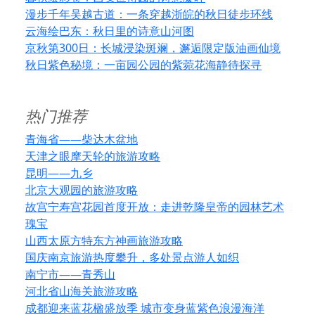
漫步千年吴越古道：一条穿越浙皖的秋日徒步环线
云海绘巴东：秋日里的诗意山河图
京秋第300日：长城浸染斑斓，邂逅限定版油画仙境
秋日紫色秘境：一亩园公园的紫菀花海静待探寻
热门推荐
青海省——柴达木盆地
天津之眼摩天轮的旅游攻略
昆明——九乡
北京大观园的旅游攻略
故宫宁寿宫花园首度开放：走进乾隆皇帝的园林艺术
瑰宝
山西太原方特东方神画旅游攻略
国庆南京旅游热度攀升，多处景点游人如织
南宁市——青秀山
河北省山海关旅游攻略
成都迎来蓝花楹盛放季 城市变身蓝紫色浪漫海洋