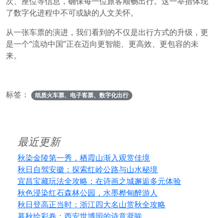
次、座位等信息，确保每一位旅客顺畅出行。这一举措体现
了数字化进程中不可或缺的人文关怀。
从一张车票的演进，我们看到的不仅是出行方式的升级，更
是一个“流动中国”正在迈向更智能、更高效、更包容的未
来。
标签：
纸质火车票、电子客票、数字化出行
最近更新
秋染金陵第一秀，栖霞山渐入观赏佳境
秋日自驾安徽：探索红岭公路与山水秘境
宜昌宝藏玩法全攻略：在诗画之城邂逅多元体验
秋色浸染红石森林公园，水墨桦甸醉游人
秋日登高正当时：浙江四大名山赏秋全攻略
暮秋绘彩卷：西安世博园的诗意凝眸