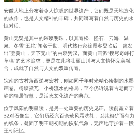
安徽大地上分布着令人惊叹的世界遗产，它们既是天地造化
的杰作，也是人文精神的丰碑，共同谱写着自然与历史的永
恒对话。
黄山无疑是其中的璀璨明珠，以其奇松、怪石、云海、温
泉、冬雪“五绝”闻名于世。明代旅行家徐霞客登临后，曾发
出“登黄山，天下无山”的由衷赞叹。而黄山画派“搜尽奇峰打
草稿”的艺术追求，更是在此将壮丽山川与人文情怀完美融
合，成就了自然与人文的双重传奇。
皖南的古村落西递与宏村，则如同千年时光精心绘制的水墨
画卷。粉墙黛瓦、小桥流水的格局，至今仍诉说着古老而宁
静的栖居智慧，是活态文化遗产的典范。
位于凤阳的明皇陵，是另一处重要的历史见证。陵前矗立着
32对石像生，它们历经六百余载风霜洗礼，以其粗犷而有力
的线条，凝固了明王朝初期的恢弘气象，无声地守护着一段
王朝记忆。