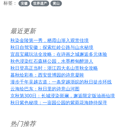
标签：
安徽
世界遗产
黄山
最近更新
秋染金陵第一秀，栖霞山渐入观赏佳境
秋日自驾安徽：探索红岭公路与山水秘境
宜昌宝藏玩法全攻略：在诗画之城邂逅多元体验
秋色浸染红石森林公园，水墨桦甸醉游人
秋日登高正当时：浙江四大名山赏秋全攻略
暮秋绘彩卷：西安世博园的诗意凝眸
漫步千年吴越古道：一条穿越浙皖的秋日徒步环线
云海绘巴东：秋日里的诗意山河图
京秋第300日：长城浸染斑斓，邂逅限定版油画仙境
秋日紫色秘境：一亩园公园的紫菀花海静待探寻
热门推荐