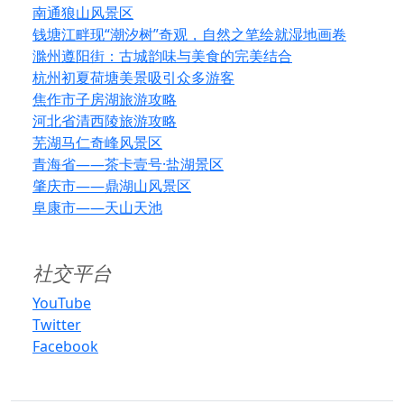
南通狼山风景区
钱塘江畔现“潮汐树”奇观，自然之笔绘就湿地画卷
滁州遵阳街：古城韵味与美食的完美结合
杭州初夏荷塘美景吸引众多游客
焦作市子房湖旅游攻略
河北省清西陵旅游攻略
芜湖马仁奇峰风景区
青海省——茶卡壹号·盐湖景区
肇庆市——鼎湖山风景区
阜康市——天山天池
社交平台
YouTube
Twitter
Facebook