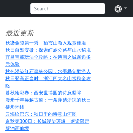
语言
最近更新
秋染金陵第一秀，栖霞山渐入观赏佳境
秋日自驾安徽：探索红岭公路与山水秘境
宜昌宝藏玩法全攻略：在诗画之城邂逅多
元体验
秋色浸染红石森林公园，水墨桦甸醉游人
秋日登高正当时：浙江四大名山赏秋全攻
略
暮秋绘彩卷：西安世博园的诗意凝眸
漫步千年吴越古道：一条穿越浙皖的秋日
徒步环线
云海绘巴东：秋日里的诗意山河图
京秋第300日：长城浸染斑斓，邂逅限定
版油画仙境