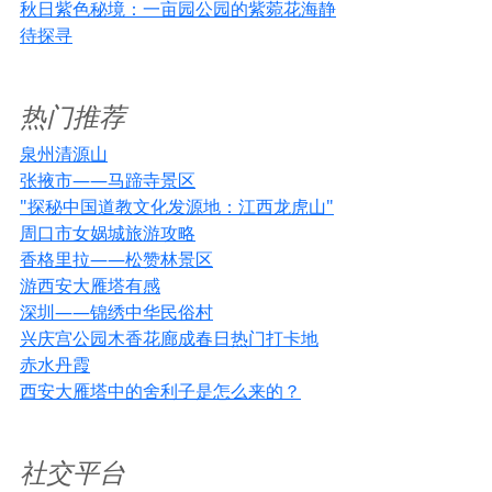
秋日紫色秘境：一亩园公园的紫菀花海静
待探寻
热门推荐
泉州清源山
张掖市——马蹄寺景区
"探秘中国道教文化发源地：江西龙虎山"
周口市女娲城旅游攻略
香格里拉——松赞林景区
游西安大雁塔有感
深圳——锦绣中华民俗村
兴庆宫公园木香花廊成春日热门打卡地
赤水丹霞
西安大雁塔中的舍利子是怎么来的？
社交平台