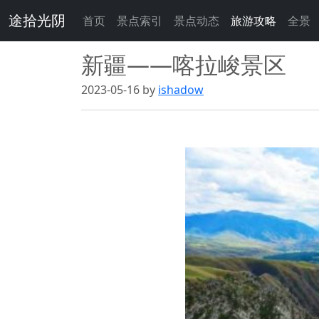
途拾光阴
首页
景点索引
景点动态
旅游攻略
全景
新疆——喀拉峻景区
2023-05-16 by
ishadow