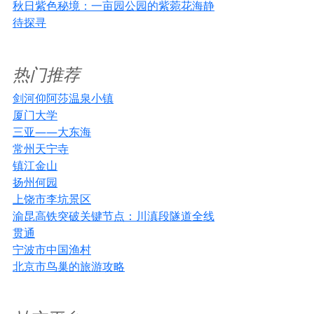
秋日紫色秘境：一亩园公园的紫菀花海静
待探寻
热门推荐
剑河仰阿莎温泉小镇
厦门大学
三亚——大东海
常州天宁寺
镇江金山
扬州何园
上饶市李坑景区
渝昆高铁突破关键节点：川滇段隧道全线
贯通
宁波市中国渔村
北京市鸟巢的旅游攻略