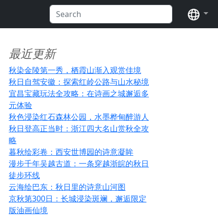
语言
最近更新
秋染金陵第一秀，栖霞山渐入观赏佳境
秋日自驾安徽：探索红岭公路与山水秘境
宜昌宝藏玩法全攻略：在诗画之城邂逅多
元体验
秋色浸染红石森林公园，水墨桦甸醉游人
秋日登高正当时：浙江四大名山赏秋全攻
略
暮秋绘彩卷：西安世博园的诗意凝眸
漫步千年吴越古道：一条穿越浙皖的秋日
徒步环线
云海绘巴东：秋日里的诗意山河图
京秋第300日：长城浸染斑斓，邂逅限定
版油画仙境