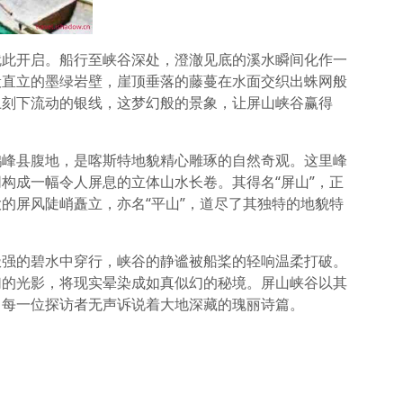
就此开启。船行至峡谷深处，澄澈见底的溪水瞬间化作一
般直立的墨绿岩壁，崖顶垂落的藤蔓在水面交织出蛛网般
上刻下流动的银线，这梦幻般的景象，让屏山峡谷赢得
鹤峰县腹地，是喀斯特地貌精心雕琢的自然奇观。这里峰
构成一幅令人屏息的立体山水长卷。其得名“屏山”，正
的屏风陡峭矗立，亦名“平山”，道尽了其独特的地貌特
极强的碧水中穿行，峡谷的静谧被船桨的轻响温柔打破。
幻的光影，将现实晕染成如真似幻的秘境。屏山峡谷以其
向每一位探访者无声诉说着大地深藏的瑰丽诗篇。