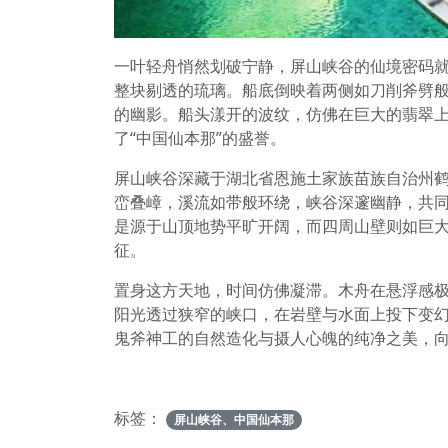
一叶轻舟悄然划破宁静，屏山峡谷的仙境密码
整块剔透的琉璃。船底倒映着两侧如刀削斧劈
的幽影。船头漾开的波纹，仿佛在巨大的翡翠
了“中国仙本那”的盛誉。
屏山峡谷深藏于湖北省恩施土家族苗族自治州
峦叠嶂，溪流如带般环绕，峡谷深邃幽静，共同
是源于山顶地势平旷开阔，而四周山壁则如巨大
征。
置身这方天地，时间仿佛凝滞。木舟在悬浮感
阳光透过狭窄的峡口，在岩壁与水面上投下变
鬼斧神工的自然造化与摄人心魄的纯净之美，
标签：
屏山峡谷、中国仙本那