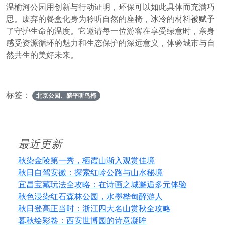
温榆河公园用创新与行动证明，环保可以如此具体而充满巧
思。废弃的餐盒化身为聆听自然的座椅，冰冷的材料被赋予
了守护生命的温度。它邀请每一位游客在享受绿意时，亲身
感受资源循环的魅力和生态保护的深远意义，体验城市与自
然共生的美好未来。
标签：
北京公园、躺平听鸟椅
最近更新
秋染金陵第一秀，栖霞山渐入观赏佳境
秋日自驾安徽：探索红岭公路与山水秘境
宜昌宝藏玩法全攻略：在诗画之城邂逅多元体验
秋色浸染红石森林公园，水墨桦甸醉游人
秋日登高正当时：浙江四大名山赏秋全攻略
暮秋绘彩卷：西安世博园的诗意凝眸