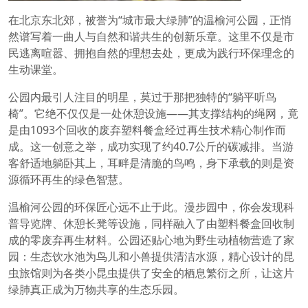
在北京东北郊，被誉为“城市最大绿肺”的温榆河公园，正悄
然谱写着一曲人与自然和谐共生的创新乐章。这里不仅是市
民逃离喧嚣、拥抱自然的理想去处，更成为践行环保理念的
生动课堂。
公园内最引人注目的明星，莫过于那把独特的“躺平听鸟
椅”。它绝不仅仅是一处休憩设施——其支撑结构的绳网，竟
是由1093个回收的废弃塑料餐盒经过再生技术精心制作而
成。这一创意之举，成功实现了约40.7公斤的碳减排。当游
客舒适地躺卧其上，耳畔是清脆的鸟鸣，身下承载的则是资
源循环再生的绿色智慧。
温榆河公园的环保匠心远不止于此。漫步园中，你会发现科
普导览牌、休憩长凳等设施，同样融入了由塑料餐盒回收制
成的零废弃再生材料。公园还贴心地为野生动植物营造了家
园：生态饮水池为鸟儿和小兽提供清洁水源，精心设计的昆
虫旅馆则为各类小昆虫提供了安全的栖息繁衍之所，让这片
绿肺真正成为万物共享的生态乐园。