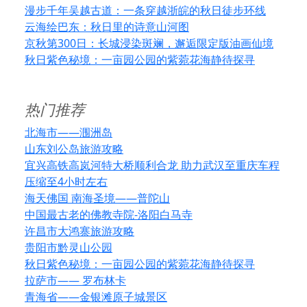
漫步千年吴越古道：一条穿越浙皖的秋日徒步环线
云海绘巴东：秋日里的诗意山河图
京秋第300日：长城浸染斑斓，邂逅限定版油画仙境
秋日紫色秘境：一亩园公园的紫菀花海静待探寻
热门推荐
北海市——涠洲岛
山东刘公岛旅游攻略
宜兴高铁高岚河特大桥顺利合龙 助力武汉至重庆车程
压缩至4小时左右
海天佛国 南海圣境——普陀山
中国最古老的佛教寺院-洛阳白马寺
许昌市大鸿寨旅游攻略
贵阳市黔灵山公园
秋日紫色秘境：一亩园公园的紫菀花海静待探寻
拉萨市—— 罗布林卡
青海省——金银滩原子城景区