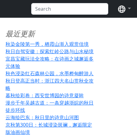
语言
最近更新
秋染金陵第一秀，栖霞山渐入观赏佳境
秋日自驾安徽：探索红岭公路与山水秘境
宜昌宝藏玩法全攻略：在诗画之城邂逅多
元体验
秋色浸染红石森林公园，水墨桦甸醉游人
秋日登高正当时：浙江四大名山赏秋全攻
略
暮秋绘彩卷：西安世博园的诗意凝眸
漫步千年吴越古道：一条穿越浙皖的秋日
徒步环线
云海绘巴东：秋日里的诗意山河图
京秋第300日：长城浸染斑斓，邂逅限定
版油画仙境