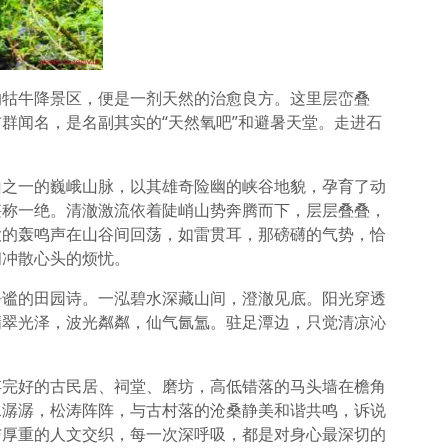
的牯牛降景区，便是一剂天然的治愈良方。这里层峦叠
群闻名，是名副其实的“天然氧吧”和避暑天堂。走进石
山之一的巍峨山脉，以其雄奇险幽的峡谷地貌，孕育了动
堪称一绝。清澈激流依着陡峭山势奔腾而下，层层叠叠，
大的轰鸣声在山谷间回荡，如雷贯耳，那磅礴的气势，恰
间冲散心头的烦忧。
静谧的田园诗。一泓碧水深藏山间，澄澈见底。阳光穿透
翡翠光泽，波光粼粼，仙气氤氲。驻足潭边，只觉清凉沁
。
存完好的古民居、祠堂、磨坊，高低错落的马头墙在檐角
水潺潺，松涛阵阵，与古村落的沧桑静美和谐共鸣，诉说
与厚重的人文交织，每一次深呼吸，都是对身心最深切的