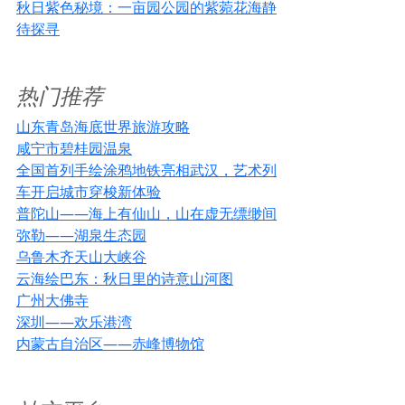
秋日紫色秘境：一亩园公园的紫菀花海静
待探寻
热门推荐
山东青岛海底世界旅游攻略
咸宁市碧桂园温泉
全国首列手绘涂鸦地铁亮相武汉，艺术列
车开启城市穿梭新体验
普陀山——海上有仙山，山在虚无缥缈间
弥勒——湖泉生态园
乌鲁木齐天山大峡谷
云海绘巴东：秋日里的诗意山河图
广州大佛寺
深圳——欢乐港湾
内蒙古自治区——赤峰博物馆