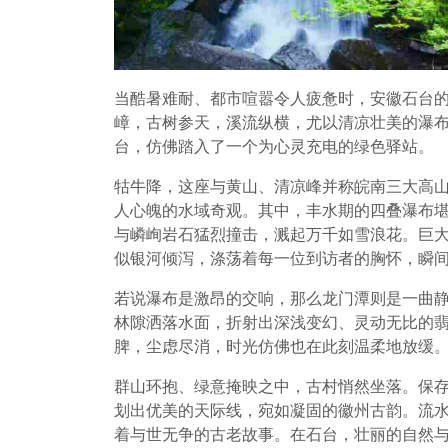
当酷暑难耐、都市喧嚣令人疲惫时，安徽石台
嶂，古树参天，溪流纵横，尤以清凉壮美的瀑布
台，仿佛踏入了一个为心灵充电的绿色驿站。
牯牛降，这座与黄山、清凉峰并称皖南三大高
人心魄的水域奇观。其中，丰水期的四叠瀑布
与嶙峋岩石猛烈撞击，溅起万千如雪浪花。巨
似银河倾泻，涤荡着每一位到访者的胸怀，瞬
若说瀑布是激昂的交响，那么龙门潭则是一曲
林隙洒落水面，折射出深浅变幻、灵动无比的
脾，尘虑尽消，时光仿佛也在此刻温柔地放缓
群山环抱、绿意掩映之中，古村悄然坐落。保
划出优美的天际线，宛如凝固的徽州古韵。流
着与世无争的古老故事。在石台，壮丽的自然