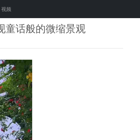
视频
现童话般的微缩景观