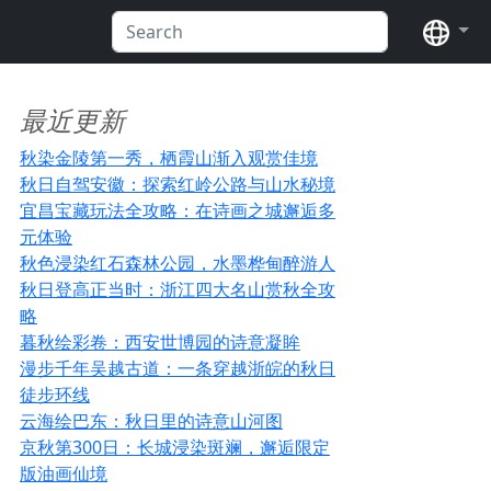
语言
最近更新
秋染金陵第一秀，栖霞山渐入观赏佳境
秋日自驾安徽：探索红岭公路与山水秘境
宜昌宝藏玩法全攻略：在诗画之城邂逅多
元体验
秋色浸染红石森林公园，水墨桦甸醉游人
秋日登高正当时：浙江四大名山赏秋全攻
略
暮秋绘彩卷：西安世博园的诗意凝眸
漫步千年吴越古道：一条穿越浙皖的秋日
徒步环线
云海绘巴东：秋日里的诗意山河图
京秋第300日：长城浸染斑斓，邂逅限定
版油画仙境