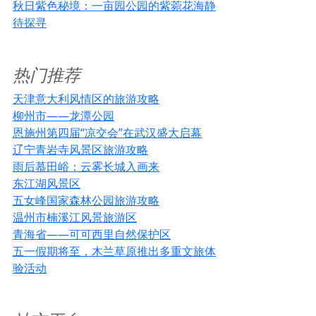
秋日紫色秘境：一亩园公园的紫菀花海静
待探寻
热门推荐
天津意大利风情区的旅游攻略
柳州市——龙潭公园
恩施州第四届“凉交会”在武汉盛大启幕
辽宁青岩寺风景区旅游攻略
雨后慕田峪：云雾长城入画来
东江湖风景区
五女峰国家森林公园旅游攻略
温州市楠溪江风景旅游区
青海省——可可西里自然保护区
五一假期将至，木兰草原推出多重文旅体
验活动