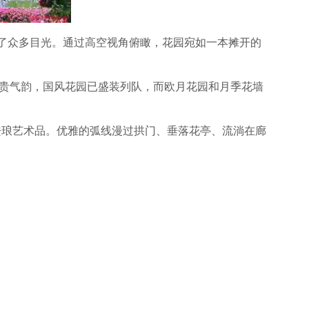
了众多目光。通过高空视角俯瞰，花园宛如一本摊开的
华贵气韵，国风花园已盛装列队，而欧月花园和月季花墙
珐琅艺术品。优雅的弧线漫过拱门、垂落花亭、流淌在廊