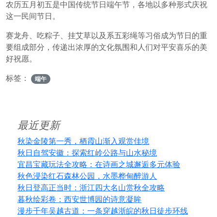
农历五月初五是中国传统节日端午节，各地以多种形式庆祝
这一民间节日。
赛龙舟、吃粽子、挂艾草以及系五彩绳等习俗成为节日的重
要组成部分，传递出浓厚的文化氛围和人们对平安喜乐的美
好祝愿。
标签：
端午
最近更新
秋染金陵第一秀，栖霞山渐入观赏佳境
秋日自驾安徽：探索红岭公路与山水秘境
宜昌宝藏玩法全攻略：在诗画之城邂逅多元体验
秋色浸染红石森林公园，水墨桦甸醉游人
秋日登高正当时：浙江四大名山赏秋全攻略
暮秋绘彩卷：西安世博园的诗意凝眸
漫步千年吴越古道：一条穿越浙皖的秋日徒步环线