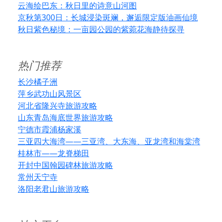
云海绘巴东：秋日里的诗意山河图
京秋第300日：长城浸染斑斓，邂逅限定版油画仙境
秋日紫色秘境：一亩园公园的紫菀花海静待探寻
热门推荐
长沙橘子洲
萍乡武功山风景区
河北省隆兴寺旅游攻略
山东青岛海底世界旅游攻略
宁德市霞浦杨家溪
三亚四大海湾——三亚湾、大东海、亚龙湾和海棠湾
桂林市——龙脊梯田
开封中国翰园碑林旅游攻略
常州天宁寺
洛阳老君山旅游攻略