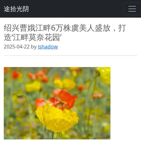
途拾光阴
绍兴曹娥江畔6万株虞美人盛放，打
造‘江畔莫奈花园’
2025-04-22 by
ishadow