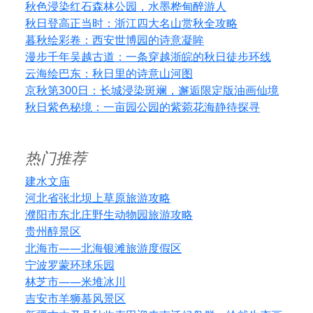
秋色浸染红石森林公园，水墨桦甸醉游人
秋日登高正当时：浙江四大名山赏秋全攻略
暮秋绘彩卷：西安世博园的诗意凝眸
漫步千年吴越古道：一条穿越浙皖的秋日徒步环线
云海绘巴东：秋日里的诗意山河图
京秋第300日：长城浸染斑斓，邂逅限定版油画仙境
秋日紫色秘境：一亩园公园的紫菀花海静待探寻
热门推荐
建水文庙
河北省张北坝上草原旅游攻略
濮阳市东北庄野生动物园旅游攻略
贵州醇景区
北海市——北海银滩旅游度假区
宁波罗蒙环球乐园
林芝市——米堆冰川
吉安市羊狮慕风景区