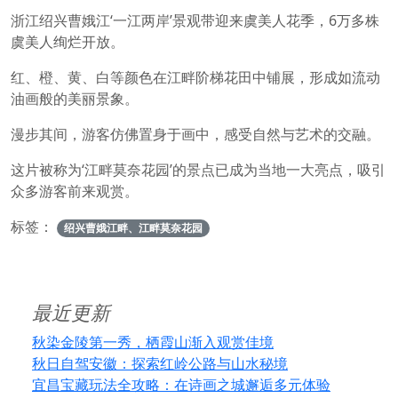
浙江绍兴曹娥江‘一江两岸’景观带迎来虞美人花季，6万多株
虞美人绚烂开放。
红、橙、黄、白等颜色在江畔阶梯花田中铺展，形成如流动
油画般的美丽景象。
漫步其间，游客仿佛置身于画中，感受自然与艺术的交融。
这片被称为‘江畔莫奈花园’的景点已成为当地一大亮点，吸引
众多游客前来观赏。
标签：
绍兴曹娥江畔、江畔莫奈花园
最近更新
秋染金陵第一秀，栖霞山渐入观赏佳境
秋日自驾安徽：探索红岭公路与山水秘境
宜昌宝藏玩法全攻略：在诗画之城邂逅多元体验