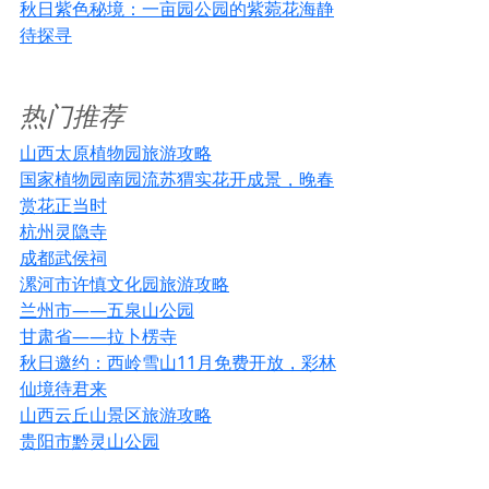
秋日紫色秘境：一亩园公园的紫菀花海静
待探寻
热门推荐
山西太原植物园旅游攻略
国家植物园南园流苏猬实花开成景，晚春
赏花正当时
杭州灵隐寺
成都武侯祠
漯河市许慎文化园旅游攻略
兰州市——五泉山公园
甘肃省——拉卜楞寺
秋日邀约：西岭雪山11月免费开放，彩林
仙境待君来
山西云丘山景区旅游攻略
贵阳市黔灵山公园