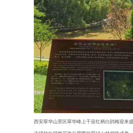
西安翠华山景区翠华峰上千亩红柄白鹃梅迎来