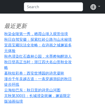
语言
最近更新
秋染金陵第一秀，栖霞山渐入观赏佳境
秋日自驾安徽：探索红岭公路与山水秘境
宜昌宝藏玩法全攻略：在诗画之城邂逅多
元体验
秋色浸染红石森林公园，水墨桦甸醉游人
秋日登高正当时：浙江四大名山赏秋全攻
略
暮秋绘彩卷：西安世博园的诗意凝眸
漫步千年吴越古道：一条穿越浙皖的秋日
徒步环线
云海绘巴东：秋日里的诗意山河图
京秋第300日：长城浸染斑斓，邂逅限定
版油画仙境