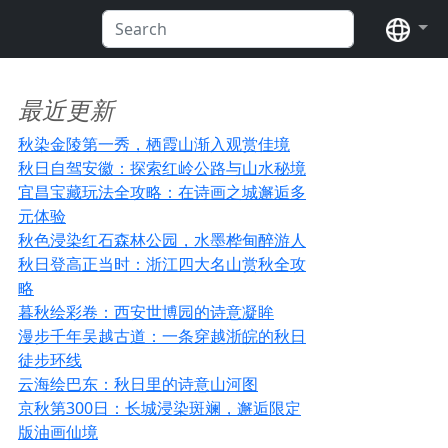
语言
最近更新
秋染金陵第一秀，栖霞山渐入观赏佳境
秋日自驾安徽：探索红岭公路与山水秘境
宜昌宝藏玩法全攻略：在诗画之城邂逅多
元体验
秋色浸染红石森林公园，水墨桦甸醉游人
秋日登高正当时：浙江四大名山赏秋全攻
略
暮秋绘彩卷：西安世博园的诗意凝眸
漫步千年吴越古道：一条穿越浙皖的秋日
徒步环线
云海绘巴东：秋日里的诗意山河图
京秋第300日：长城浸染斑斓，邂逅限定
版油画仙境