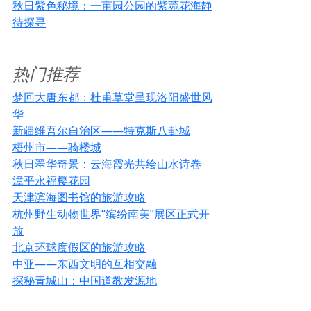
秋日紫色秘境：一亩园公园的紫菀花海静
待探寻
热门推荐
梦回大唐东都：杜甫草堂呈现洛阳盛世风
华
新疆维吾尔自治区——特克斯八卦城
梧州市——骑楼城
秋日翠华奇景：云海霞光共绘山水诗卷
漳平永福樱花园
天津滨海图书馆的旅游攻略
杭州野生动物世界“缤纷南美”展区正式开
放
北京环球度假区的旅游攻略
中亚——东西文明的互相交融
探秘青城山：中国道教发源地