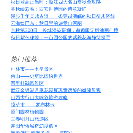
秋日登高正当时：浙江四大名山赏秋全攻略
暮秋绘彩卷：西安世博园的诗意凝眸
漫步千年吴越古道：一条穿越浙皖的秋日徒步环线
云海绘巴东：秋日里的诗意山河图
京秋第300日：长城浸染斑斓，邂逅限定版油画仙境
秋日紫色秘境：一亩园公园的紫菀花海静待探寻
热门推荐
桂林市——七星景区
佛山——史努比缤纷世界
百里杜鹃风景区
武汉金银湖月季花园展现童话般的微缩景观
山西太行山大峡谷旅游攻略
拉萨市—— 罗布林卡
厦门园林植物园
宜春明月山旅游区
襄阳华侨城奇幻度假区