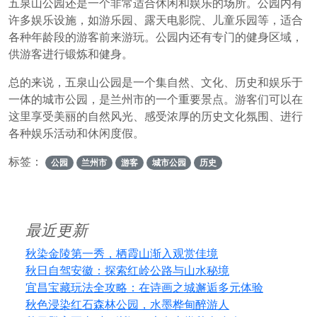
五泉山公园还是一个非常适合休闲和娱乐的场所。公园内有
许多娱乐设施，如游乐园、露天电影院、儿童乐园等，适合
各种年龄段的游客前来游玩。公园内还有专门的健身区域，
供游客进行锻炼和健身。
总的来说，五泉山公园是一个集自然、文化、历史和娱乐于
一体的城市公园，是兰州市的一个重要景点。游客们可以在
这里享受美丽的自然风光、感受浓厚的历史文化氛围、进行
各种娱乐活动和休闲度假。
标签：
公园
兰州市
游客
城市公园
历史
最近更新
秋染金陵第一秀，栖霞山渐入观赏佳境
秋日自驾安徽：探索红岭公路与山水秘境
宜昌宝藏玩法全攻略：在诗画之城邂逅多元体验
秋色浸染红石森林公园，水墨桦甸醉游人