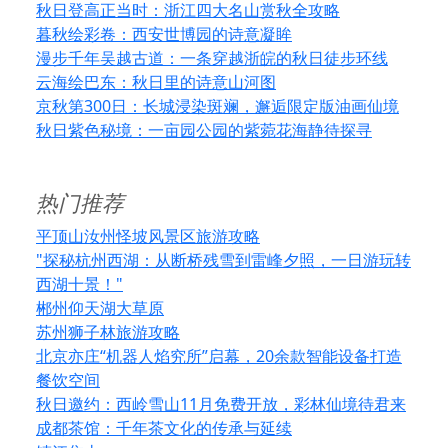
秋日登高正当时：浙江四大名山赏秋全攻略
暮秋绘彩卷：西安世博园的诗意凝眸
漫步千年吴越古道：一条穿越浙皖的秋日徒步环线
云海绘巴东：秋日里的诗意山河图
京秋第300日：长城浸染斑斓，邂逅限定版油画仙境
秋日紫色秘境：一亩园公园的紫菀花海静待探寻
热门推荐
平顶山汝州怪坡风景区旅游攻略
"探秘杭州西湖：从断桥残雪到雷峰夕照，一日游玩转
西湖十景！"
郴州仰天湖大草原
苏州狮子林旅游攻略
北京亦庄“机器人焰究所”启幕，20余款智能设备打造
餐饮空间
秋日邀约：西岭雪山11月免费开放，彩林仙境待君来
成都茶馆：千年茶文化的传承与延续