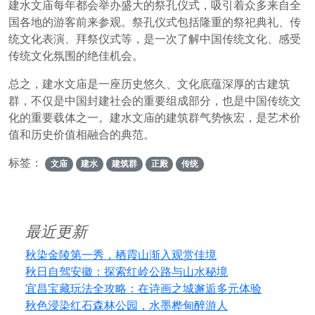
建水文庙每年都会举办盛大的祭孔仪式，吸引着众多来自全
国各地的游客前来参观。祭孔仪式包括隆重的祭祀典礼、传
统文化表演、拜祭仪式等，是一次了解中国传统文化、感受
传统文化氛围的绝佳机会。
总之，建水文庙是一座历史悠久、文化底蕴深厚的古建筑
群，不仅是中国封建社会的重要组成部分，也是中国传统文
化的重要载体之一。建水文庙的建筑群气势恢宏，是艺术价
值和历史价值相融合的典范。
标签：
文庙
建水
建筑群
正殿
传统
最近更新
秋染金陵第一秀，栖霞山渐入观赏佳境
秋日自驾安徽：探索红岭公路与山水秘境
宜昌宝藏玩法全攻略：在诗画之城邂逅多元体验
秋色浸染红石森林公园，水墨桦甸醉游人