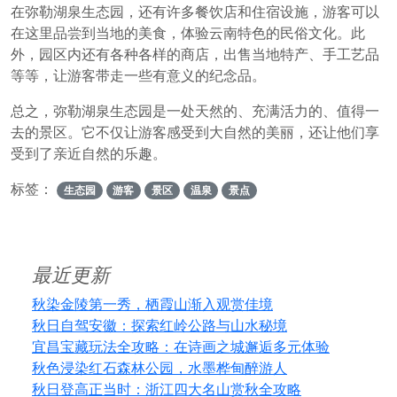
在弥勒湖泉生态园，还有许多餐饮店和住宿设施，游客可以
在这里品尝到当地的美食，体验云南特色的民俗文化。此
外，园区内还有各种各样的商店，出售当地特产、手工艺品
等等，让游客带走一些有意义的纪念品。
总之，弥勒湖泉生态园是一处天然的、充满活力的、值得一
去的景区。它不仅让游客感受到大自然的美丽，还让他们享
受到了亲近自然的乐趣。
标签：
生态园
游客
景区
温泉
景点
最近更新
秋染金陵第一秀，栖霞山渐入观赏佳境
秋日自驾安徽：探索红岭公路与山水秘境
宜昌宝藏玩法全攻略：在诗画之城邂逅多元体验
秋色浸染红石森林公园，水墨桦甸醉游人
秋日登高正当时：浙江四大名山赏秋全攻略