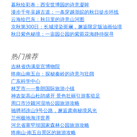
暮秋绘彩卷：西安世博园的诗意凝眸
漫步千年吴越古道：一条穿越浙皖的秋日徒步环线
云海绘巴东：秋日里的诗意山河图
京秋第300日：长城浸染斑斓，邂逅限定版油画仙境
秋日紫色秘境：一亩园公园的紫菀花海静待探寻
热门推荐
吉林省伪满皇宫博物院
终南山南五台：探秘秦岭的诗意与壮阔
广东科学中心
林芝市——鲁朗国际旅游小镇
神农架高山杜鹃盛开 景色壮丽引游客驻足
周口市沙颍河湿地公园旅游攻略
驰骋祁连山9号公路，邂逅肃南秘境风光
兰州极地海洋世界
河北省塞罕坝国家森林公园旅游攻略
终南山·南五台景区的旅游攻略